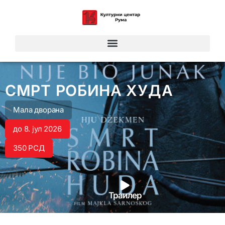
СМРТ РОБИНА ХУДА
Мала дворана
до 8. јул 2026
350 РСД
Траилер