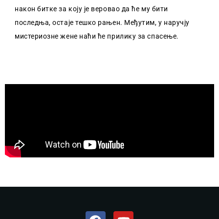
након битке за коју је веровао да ће му бити
последња, остаје тешко рањен. Међутим, у наручју
мистериозне жене наћи ће прилику за спасење.